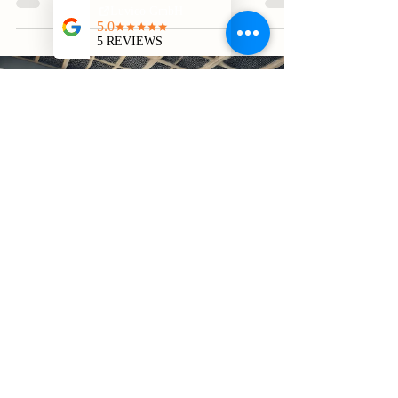
LuViCo GmbH
Feb 25, 2025
2 min read