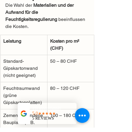
Die Wahl der 
Materialien und der 
Aufwand für die 
Feuchtigkeitsregulierung
 beeinflussen 
die Kosten.
Leistung
Kosten pro m² 
(CHF)
Standard-
50 – 80 CHF
Gipskartonwand 
(nicht geeignet)
Feuchtraumwand 
80 – 120 CHF
(grüne 
Gipskartonplatten)
Zementgebundene 
100 – 180 CHF
Bauplatte (z. B. 
Aquapanel)