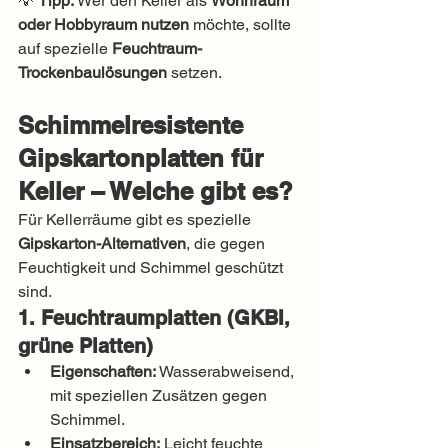
💡 
Tipp:
 Wer den Keller als 
Wohnraum 
oder Hobbyraum nutzen
 möchte, sollte 
auf spezielle 
Feuchtraum-
Trockenbaulösungen
 setzen.
Schimmelresistente 
Gipskartonplatten für 
Keller – Welche gibt es?
Für Kellerräume gibt es spezielle 
Gipskarton-Alternativen
, die gegen 
Feuchtigkeit und Schimmel geschützt 
sind.
1. Feuchtraumplatten (GKBI, 
grüne Platten)
Eigenschaften:
 Wasserabweisend, 
mit speziellen Zusätzen gegen 
Schimmel.
Einsatzbereich:
 Leicht feuchte 