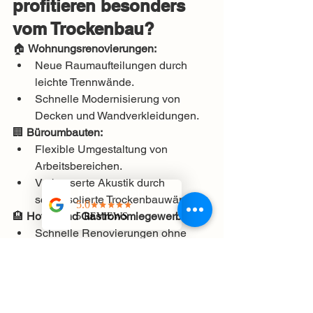
profitieren besonders 
vom Trockenbau?
🏠 
Wohnungsrenovierungen:
Neue Raumaufteilungen durch 
leichte Trennwände.
Schnelle Modernisierung von 
Decken und Wandverkleidungen.
🏢 
Büroumbauten:
Flexible Umgestaltung von 
Arbeitsbereichen.
Verbesserte Akustik durch 
schallisolierte Trockenbauwände.
🏨 
Hotel- und Gastronomiegewerbe:
Schnelle Renovierungen ohne 
lange Betriebsschließungen.
Hochwertige Designlösungen für 
Innenräume.
🏥 
Gesundheits- und 