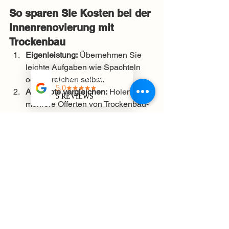
So sparen Sie Kosten bei der 
Innenrenovierung mit 
Trockenbau
Eigenleistung:
 Übernehmen Sie 
leichte Aufgaben wie Spachteln 
oder Streichen selbst.
Angebote vergleichen:
 Holen Sie 
mehrere Offerten von Trockenbau-
Firmen ein.
Materialien clever wählen:
 Gute 
Qualität muss nicht teuer sein. 
Achten Sie auf Sonderangebote 
und Rabatte.
Effiziente Planung:
 Je präziser der 
Bauplan, desto weniger 
Überraschungen und 
Zusatzkosten entstehen.